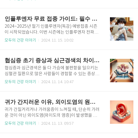
들이 이를 간과하기 쉽다는 점입니다. 심근경색의 발생
주기적인 건강검진과 암 검진 등을 지원하며, 이는 한국
메커니즘과 주요 증상, 그리고 예방 방법을 숙지하는 것
국민이 보다 체계적으로 건강을 관리할 수 있도록 돕습
은 매우 중요합니다. 심근경색의 주요 원인 관상동맥
니다. 건강검진을 미리 예약하면 대기 시간을 줄일 수
인플루엔자 무료 접종 가이드: 필수 정보와 주의사항
질환관상동맥은 심장에 산소와..
있을 뿐만 아니라, 자신의 건강 상태를 제때 점검할 수
있어 건강 관리에 큰 도움이 됩니다. 이번 글에서는 건
2024~2025년 절기 인플루엔자(독감) 예방접종 시즌
강검진 예약 절차, 검진 전 준비사항, 예약 후 유의사항
이 시작되었습니다. 이번 시즌에는 인플루엔자 전파를
등을 구체적으로 알아보겠습니다. 국가건강검진 병원
효과적으로 차단하고 고위험군 보호를 강화하기 위해
모두의 건강 이야기
2024. 11. 15. 10:02
찾기 국민건강보험 건강검진 예약 절차 1. 건강검진
국가 차원의 예방접종 사업이 확대되어 시행됩니다. 독
대상자 확인국민건강보험에 가입한 한국 국민이라면
감 예방접종은 특히 전염성이 강한 독감의 확산을 방지
일정 연령이 되면 무료 또는 저렴한 비용으로 건강검진
할 수 있는 가장 효과적인 방법 중 하나로, 접종 시기와
협심증 초기 증상과 심근경색의 차이점 알아보기
을 받을 수..
대상, 예방접종 후 관리 방법에 대한 정보를 제대로 이
해하고 따르는 것이 중요합니다. 독감은 전염 속도가
협심증과 심근경색은 둘 다 가슴에 불편함을 일으키는
빠르며, 고위험군에게는 치명적일 수 있어 정부의 권장
심혈관 질환으로 많은 사람들이 경험할 수 있는 증상입
사항을 준수하여 자신과 주변 사람들의 건강을 지키는
니다. 하지만 두 질환은 발병 원인과 증상의 심각성에서
모두의 건강 이야기
2024. 11. 14. 10:47
것이 필수적입니다. 특히, 올해는 코로나19 예방접종과
상당한 차이를 보이며, 그에 따른 대응도 다릅니다. 협
독감 예방접종이 동시에 시행될 수 있어, 이에 대한 올
심증은 보통 일시적인 혈류 부족으로 인한 증상으로, 대
바른 정보를 숙지하는 것이 중요합니다. 본 가이드를 통
개 심한 활동이나 스트레스를 받았을 때 나타납니
귀가 간지러운 이유, 외이도염의 원인과 증상 및 치료 방법
해 2024~202..
다. 반면, 심근경색은 혈관이 완전히 막히면서 심장 근
육에 영구적인 손상을 초래할 수 있는 응급 상황을 의미
귀가 간질거리거나 가려움증이 느껴질 때, 단순히 가려
합니다. 이 글에서는 두 질환의 초기 증상과 차이점을
운 것이 아닌 외이도염(외이도의 염증)이 발생했을 가
설명하고 각 상황에 맞는 대응 방법을 알려드리겠습니
능성이 있습니다. 외이도염은 귀의 외이도에 염증이 생
모두의 건강 이야기
2024. 11. 13. 09:57
다. 협심증이란 무엇인가요? 협심증은 주로 관상동
긴 상태로, 귀가 가렵거나 붓고 통증이 발생하며, 일상
맥이 좁아지거나 부분적으로 막히면서 심장으로 충분
생활에 큰 불편을 줍니다. 외이도염은 여름철 물놀이 이