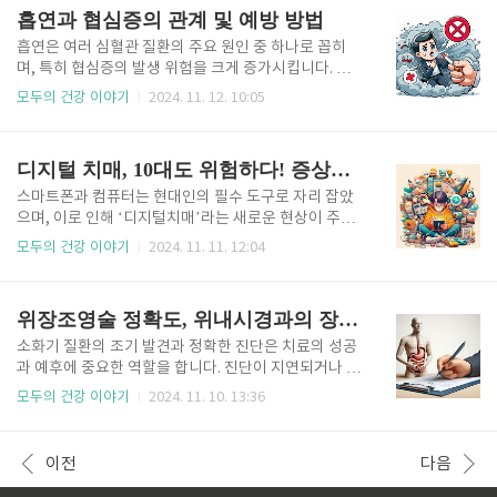
한 산소가 공급되지 않을 때 발생합니다. 이는 갑작스러
후 많이 발생하며, 습한 환경이나 잘못된 귀 청소 습관
흡연과 협심증의 관계 및 예방 방법
운 심장마비는 아니지만,..
이 주요 원인으로 작용합니다. 외이도염을 방치하면
증상이 악화되어 청력 손실이나 더 심각한 합병증으로
흡연은 여러 심혈관 질환의 주요 원인 중 하나로 꼽히
이어질 수 있어, 초기 관리와 예방이 매우 중요합니다.
며, 특히 협심증의 발생 위험을 크게 증가시킵니다. 협
이 글에서는 귀가 간질간질할 때 외이도염을 의심해야
심증은 심장 근육으로의 혈액 공급이 부족해 가슴에 통
모두의 건강 이야기
2024. 11. 12. 10:05
하는 이유와 외이도염의 주요 원인과 증상, 효과적인 치
증을 유발하는 질환으로, 때때로 더 심각한 심혈관 문제
료 방법 및 예방책을 자세히 알아보겠습니다. 외이도
의 전조로 나타나기도 합니다. 흡연자는 비흡연자에
염의 주요 원인 외이도염은 다양한 요인에 의해 발생할
비해 협심증을 포함한 다양한 심장 질환의 위험이 매우
디지털 치매, 10대도 위험하다! 증상과 예방을 위한 가이드
수 있으며, 생활 ..
높으므로 주의가 필요합니다. 이 글에서는 흡연이 협심
증에 어떤 영향을 미치는지, 구체적인 원인과 함께 협심
스마트폰과 컴퓨터는 현대인의 필수 도구로 자리 잡았
증 예방 및 개선 방안을 알아보겠습니다. 흡연과 심혈
으며, 이로 인해 ‘디지털치매’라는 새로운 현상이 주목
관계의 관계 흡연은 심혈관계에 유해한 물질을 공급하
받고 있습니다. 디지털치매는 사람들이 정보를 직접 기
모두의 건강 이야기
2024. 11. 11. 12:04
여 혈관 건강을 해치고, 협심증 발병 위험을 높입니다.
억하기보다 기계에 의존하면서 기억력이 약화되는 현
흡연 시 체내로 들어오는 니코틴, 타르, 일산화탄소 등
상을 말합니다. 이러한 문제는 성인에서 주로 나타났으
의 유해 물질은 혈관 내벽에 염증을 일으키고, 혈소판
나, 최근 청소년들, 특히 10대들에게도 빈번하게 발생
위장조영술 정확도, 위내시경과의 장단점 비교
응집을 촉진해..
하면서 위험성이 크게 증가하고 있습니다. 디지털치매
는 우리의 기억력과 인지 기능에 기술이 어떻게 영향을
소화기 질환의 조기 발견과 정확한 진단은 치료의 성공
미치는지 보여주는 대표적 사례입니다. 그렇다면 디지
과 예후에 중요한 역할을 합니다. 진단이 지연되거나 정
털치매가 청소년에게 왜 위험한지, 이를 예방하기 위한
확하지 않으면 치료의 적기를 놓치고 질병이 악화될 수
모두의 건강 이야기
2024. 11. 10. 13:36
효과적인 방법은 무엇인지 알아보겠습니다. 디지털치
있기 때문에, 적절한 진단법의 선택이 필수적입니다. 이
매란 무엇인가? 디지털치매는 ‘디지털’과 ‘치매’의 합
러한 소화기 질환 진단을 위해 사용되는 대표적인 두 가
성어로, 과도한 스마트폰, 태블릿, 컴퓨터 등의 사용에
지 검사법이 소화기 혈관조영술과 위내시경입니다. 두
이전
다음
따른 기억력 저하와 인지 기능의..
검사법은 각각 다른 방식으로 특정 상황에 최적화되어
있으며, 장점과 단점이 뚜렷하게 나뉘어 있어 상황에 맞