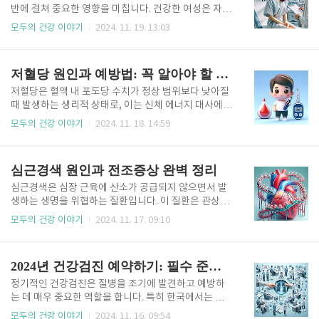
규칙적인 생활 패턴, 이완 습관 등을 통해 불면증을 극
반에 걸쳐 중요한 영향을 미칩니다. 건강한 여성은 자신
복하는 다양한 방법을 소개합니다. 수면 환경 최적화
의 목표를 추구하고 가정을 유지하며, 사회적 책임을 다
모두의 건강 이야기
2024. 11. 19. 13:03
하기 편안한 수면 환경을 조성하는 것은 숙면의 기본입
하는 데 있어 중요한 기반이 됩니다.여성은 생애 주기
니다. 방의 온도, 조명, 소음 등 작은 요소들을 조정하면
동안 여러 신체적, 심리적 변화를 경험하기 때문에, 이
수면의 질에 큰 변화를 가져올 수 있습니다. 적정 온도
를 지원하는 체계적이고 정기적인 건강검진이 필요합
저혈당 원인과 예방법: 꼭 알아야 할 건강 상식
유지..
니다. 건강검진은 단순히 질병을 조기에 발견하는 것을
넘어 예방적 접근으로 건강을 유지하고 생활의 질을 높
저혈당은 혈액 내 포도당 수치가 정상 범위보다 낮아질
이는 데 필수적인 역할을 합니다. 여성 건강검진은 개
때 발생하는 생리적 상태로, 이는 신체 에너지 대사에
별적인 필요와 건강 상태에 따라 달라질 수 있지만, 연
치명적인 영향을 미칠 수 있습니다. 포도당은 우리 몸의
모두의 건강 이야기
2024. 11. 18. 14:59
령대별로 공통적으로 권장되는 주요 항목들이 있습니
주요 에너지원으로 작용하며, 특히 뇌와 근육이 정상적
다. 이 글에서는 여성 건강검진의 중요성과 각 연령대별
으로 기능하기 위해서는 일정한 혈당 수치가 유지되어
권장 항목, 그리고 이를 잘 활용하기 위한 팁을 구체적
야 합니다. 저혈당은 당뇨병 환자에게 흔히 발생하지만,
심근경색 원인과 전조증상 완벽 정리
으로 설명합니다. 이를..
건강한 사람에게도 특정 조건에서 나타날 수 있어 모든
연령대와 건강 상태의 사람들에게 주의가 요구됩니
심근경색은 심장 근육에 산소가 공급되지 않으면서 발
다. 저혈당이란 단순히 '혈당이 낮다'는 의미를 넘어 심
생하는 생명을 위협하는 질환입니다. 이 질환은 관상동
각한 건강 문제로 이어질 수 있습니다. 이 상태가 장기
맥이 혈전이나 플라크로 인해 막힐 때 주로 나타나며,
모두의 건강 이야기
2024. 11. 17. 09:10
화되거나 적절히 관리되지 않을 경우 신체적, 정신적 기
즉각적인 치료가 이루어지지 않으면 심각한 합병증 또
능이 모두 저하되며, 심한 경우 생명을 위협할 수 있는
는 사망에 이를 수 있습니다. 심근경색의 원인과 전조증
응급 상황으로 발전할 수 있습니다. 이번 글에서는 저혈
상을 미리 이해하고 응급상황에서 신속히 대처하는 것
2024년 건강검진 예약하기: 필수 준비사항과 예약 방법
당의 주요 원인,..
은 환자의 생존율을 크게 향상시킬 수 있습니다. 심근
경색은 주로 갑작스러운 흉통으로 시작되지만, 다양한
정기적인 건강검진은 질병을 조기에 발견하고 예방하
비특이적 증상으로 나타나기도 합니다. 문제는 이러한
는 데 매우 중요한 역할을 합니다. 특히 한국에서는 국
증상들이 일반적인 피로나 소화불량과 유사하여 환자
민건강보험을 통해 일정 연령 이상의 국민을 대상으로
모두의 건강 이야기
2024. 11. 16. 09:54