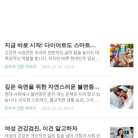
지금 바로 시작! 다이어트도 스마트하게 식단 관리 어플 추천 TOP7
건강한 식습관은 우리의 전반적인 삶의 질을 높이는 데
핵심적인 역할을 합니다. 하지만 바쁜 현대인의 일상 속
에서 꾸준히 식단을 계획하고 관리하는 것은 결코 쉬운
모두의 건강 이야기
2024. 11. 21. 14:12
일이 아닙니다. 다행히도, 기술의 발전 덕분에 식단 관
리가 훨씬 간편해졌습니다. 다양한 식단 관리 어플리케
이션을 활용하면 체중 감량, 근육 강화, 영양 균형 등 여
깊은 숙면을 위한 자연스러운 불면증 해결법
러 건강 목표를 보다 효과적으로 달성할 수 있습니다.
이번 글에서는 각자의 건강 목표에 적합한 식단 관리 어
현대 사회에서 불면증은 흔히 겪는 문제로 자리 잡고 있
플과 주요 기능, 장점을 소개합니다. 식단 관리 어플
습니다. 과도한 스트레스, 불규칙한 생활 습관, 그리고
의 필요성과 장점 효율적이고 체계적인 건강 관리의 시
전자기기의 지나친 사용이 주요 원인으로 꼽힙니다. 이
모두의 건강 이야기
2024. 11. 20. 09:59
작식단 관리 어플은 단순히 칼로리를 계산하는 도구가
러한 요인들은 수면의 질을 저하시켜 피로감, 집중력 저
아닙니다. 개인의 건강 목표에 맞춘 맞춤형 계획을 제공
하, 그리고 전반적인 삶의 질을 떨어뜨릴 수 있습니
하며, 일상 속 건강 관리의 효율성을 극대화하는 역할을
다. 약물에 의존하지 않고도 자연스럽게 불면증을 해
여성 건강검진, 이건 알고하자
합니다. ..
결할 수 있는 방법들을 실천한다면 건강한 수면 패턴을
회복할 수 있습니다. 이번 글에서는 수면 환경 조성과
여성의 건강은 개인적인 삶의 질을 넘어 가정과 사회 전