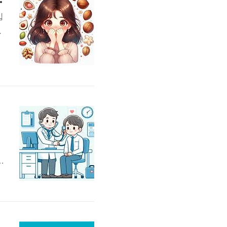
입
.
면
할
,