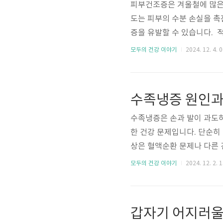
피부건조증은 겨울철에 많은
도는 피부의 수분 손실을 촉
증을 유발할 수 있습니다. 
있습니다. 따라서 피부건조
모두의 건강 이야기
2024. 12. 4. 
합니다. 이번 가이드를 통해
법을 알아보겠습니다. 피부
공기가 매우 건조해지는 것이
수족냉증 원인과
줄어드는 만큼 피부의 수분 
수족냉증은 손과 발이 과도하
한 건강 문제입니다. 단순히
상은 혈액순환 문제나 다른 
거나 단순히 "춥다"는 이유
모두의 건강 이야기
2024. 12. 2. 
남성도 스트레스, 혈관 건강
냉증의 원인부터 치료 방법
합니다. 수족냉증의 주요 원
갑자기 어지러울
다. 특히 말초 혈관이 수축되