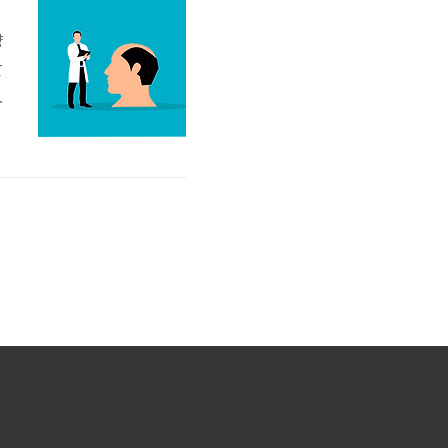
양
할
기
관
모
가