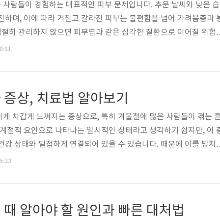
 사람들이 경험하는 대표적인 피부 문제입니다. 추운 날씨와 낮은 습
진하며, 이에 따라 거칠고 갈라진 피부는 불편함을 넘어 가려움증과 
적절히 관리하지 않으면 피부염과 같은 심각한 질환으로 이어질 위험
증의 원인을 정확히 이해하고 올바른 관리 방법을 실천하는 것이 중요
00:01
 건강하고 촉촉한 피부를 유지하기 위한 효과적인 겨울철 피부 관리 
건조증의 주요 원인 환경적 요인습도 부족겨울철 난방으로 인해 실내
 피부건조증의 주요 원인 중 하나입니다. 낮은 습도는 공기 중 수분
 증상, 치료법 알아보기
증발도 가속화합니다. 이러한..
게 차갑게 느껴지는 증상으로, 특히 겨울철에 많은 사람들이 겪는 
 계절적 요인으로 나타나는 일시적인 상태라고 생각하기 쉽지만, 이 
건강 상태와 밀접하게 연결되어 있을 수 있습니다. 때문에 이를 방치
로 간과해서는 안 됩니다. 수족냉증은 여성에게 더 흔히 발생하지만,
15:23
 문제 등 다양한 원인으로 영향을 받을 수 있습니다. 이 글에서는 수족
까지 상세히 알아보고 이를 완화하기 위한 실질적인 팁을 제공하고자
인 1. 혈액순환 장애수족냉증의 가장 흔한 원인은 혈액순환 문제입
 때 알아야 할 원인과 빠른 대처법
거나 좁아질 경우 손과..