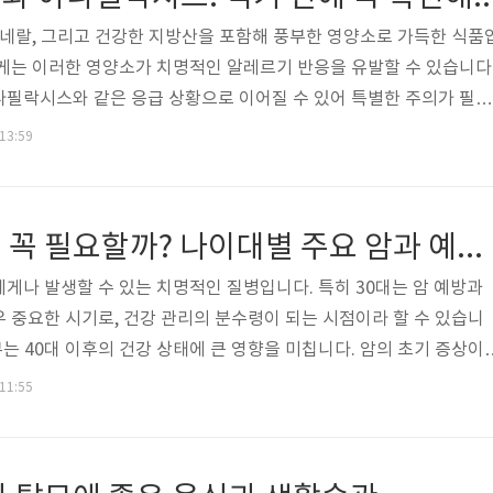
응급 상황..
미네랄, 그리고 건강한 지방산을 포함해 풍부한 영양소로 가득한 식품
게는 이러한 영양소가 치명적인 알레르기 반응을 유발할 수 있습니다
나필락시스와 같은 응급 상황으로 이어질 수 있어 특별한 주의가 필요
면역 체계가 특정 단백질을 해롭다고 착각하면서 과민 반응을 일으키는
 13:59
는 견과류 알레르기와 아나필락시스의 원인, 증상, 대처 방법, 그리고
 다룹니다. 견과류 알레르기의 원인과 주요 특징 견과류 알레르기란
 면역 체계가 특정 견과류 단백질을 외부 위협 요소로 잘못 인식하
30대 암 검진, 왜 꼭 필요할까? 나이대별 주요 암과 예방을 위한 필수 정보
입니다. 흔히 알레르기를 ..
게나 발생할 수 있는 치명적인 질병입니다. 특히 30대는 암 예방과
 중요한 시기로, 건강 관리의 분수령이 되는 시점이라 할 수 있습니
부는 40대 이후의 건강 상태에 큰 영향을 미칩니다. 암의 초기 증상이
, 정기적인 검진은 필수적입니다. 이번 글에서는 30대에 주의해야 
 11:55
한 생활습관, 그리고 암 검진의 중요성에 대해 자세히 알아보겠습니
성 암 발병률이 낮다고 방심하면 안 되는 이유30대는 일반적으로 암 발
만, 특정 암은 이 시기에 발병이 증가합니다. 대표적으로 자궁경부암