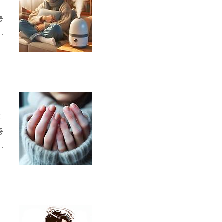
통
도
방
이
흔
증
하
니