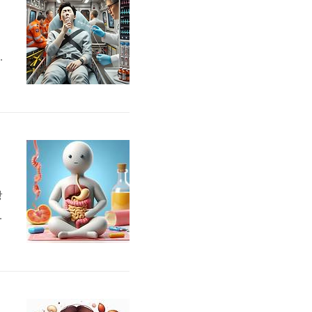
다
는
주
요
장
원
지
해야 할 필수 정보