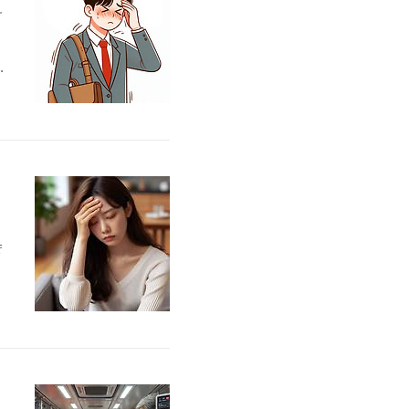
합
야
당
움
양
나
인
성