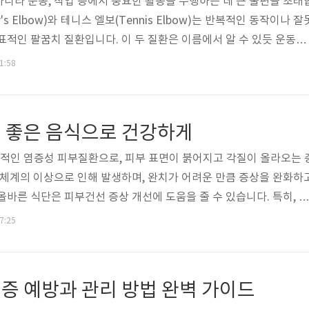
니라 운동, 작업 등에서 중요한 활동을 수행하는 데 큰 불편을 초래
r's Elbow)와 테니스 엘보(Tennis Elbow)는 반복적인 동작이나 잘
표적인 팔꿈치 질환입니다. 이 두 질환은 이름에서 알 수 있듯 운동선
팔꿈치를 많이 사용하는 직장인, 육체노동자, 주부 등 누구에게나 발
11:58
는 골프 엘보와 테니스 엘보의 차이점, 증상, 치료 방법, 예방 전략 등
다. 골프 엘보와 테니스 엘보의 차이점 골프 엘보의 정의와 원인골프
edial Epicondylitis)이라고 하며, 팔꿈치 안쪽 부위에 염증이
 좋은 음식으로 건강하게
 만성적인 염증성 피부질환으로, 피부 표면이 붉어지고 각질이 올라오는 
 체계의 이상으로 인해 발생하며, 완치가 어려운 만큼 증상을 완화하
올바른 식단은 피부건선 증상 개선에 도움을 줄 수 있습니다. 특히, 항
를 돕는 음식이 효과적입니다. 아래에서는 피부건선에 좋은 음식과 
17:25
습니다. 오메가-3 지방산이 풍부한 생선 연어, 고등어, 청어, 참치
3 지방산이 풍부해 피부건선 관리에 큰 도움을 줍니다. 오메가-3는 
조절하여 피부의 과도한 반응을 완화합니다. 이는 건선의 붉고 염증
증 예방과 관리 방법 완벽 가이드
과..