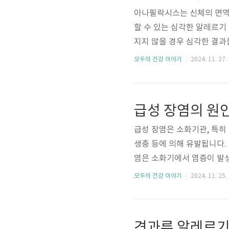
아나필락시스는 신체의 면역
할 수 있는 심각한 알레르기
지지 않을 경우 심각한 결과를
양한 원인으로 발생할 수 있
모두의 건강 이야기
2024. 11. 27.
초기 증상을 신속히 파악하
종종 예측할 수 없는 상황에
변인도 응급 상황에 대비한 
급성 장염의 원인
원인, 증상, 응급처치 방법, 
급성 장염은 소화기관, 특히
생충 등에 의해 유발됩니다. 
염은 소화기에서 염증이 발생
인은 매우 다양하지만, 감염
모두의 건강 이야기
2024. 11. 25.
역에서 자주 발생하며, 신속
적절한 진단과 치료가 중요합
지므로, 수분 보충이 필수적