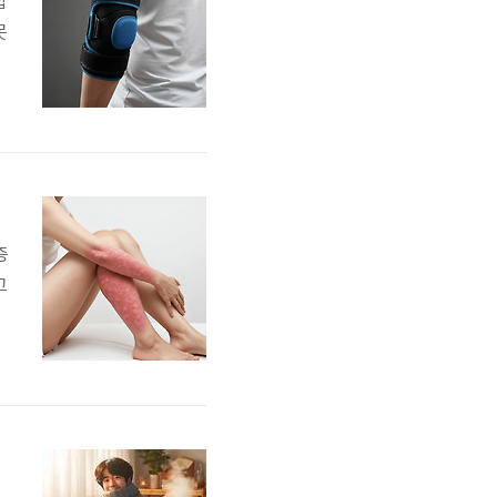
합
못
생
증
고
그
와
염
이