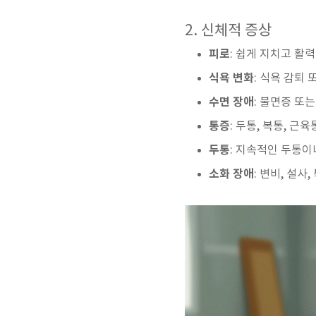
2. 신체적 증상
피로
: 쉽게 지치고 활
식욕 변화
: 식욕 감퇴
수면 장애
: 불면증 또
통증
: 두통, 복통, 
두통
: 지속적인 두통이
소화 장애
: 변비, 설사