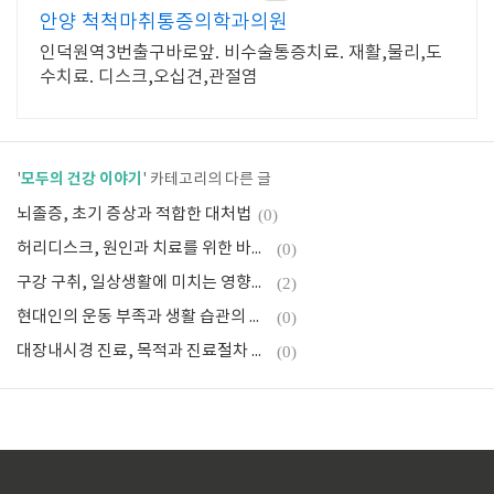
안양 척척마취통증의학과의원
인덕원역3번출구바로앞. 비수술통증치료. 재활,물리,도
수치료. 디스크,오십견,관절염
모두의 건강 이야기
'
' 카테고리의 다른 글
뇌졸증, 초기 증상과 적합한 대처법
(0)
허리디스크, 원인과 치료를 위한 바른 자세
(0)
구강 구취, 일상생활에 미치는 영향과 좋은음식
(2)
현대인의 운동 부족과 생활 습관의 문제점
(0)
대장내시경 진료, 목적과 진료절차 안내
(0)